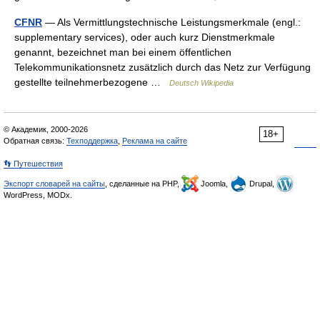
CFNR
— Als Vermittlungstechnische Leistungsmerkmale (engl.:
supplementary services), oder auch kurz Dienstmerkmale
genannt, bezeichnet man bei einem öffentlichen
Telekommunikationsnetz zusätzlich durch das Netz zur Verfügung
gestellte teilnehmerbezogene …
Deutsch Wikipedia
© Академик, 2000-2026
18+
Обратная связь:
Техподдержка
,
Реклама на сайте
👣 Путешествия
Экспорт словарей на сайты
, сделанные на PHP,
Joomla,
Drupal,
WordPress, MODx.