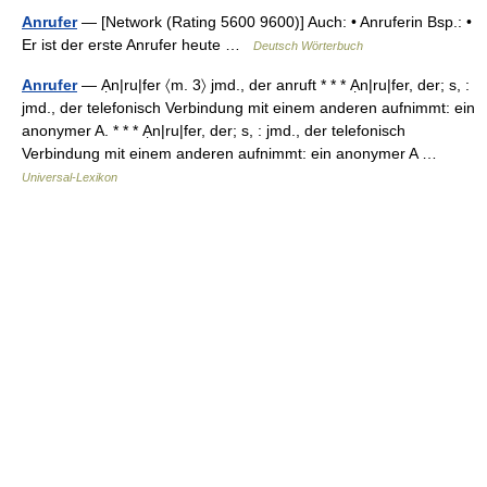
Anrufer
— [Network (Rating 5600 9600)] Auch: • Anruferin Bsp.: •
Er ist der erste Anrufer heute …
Deutsch Wörterbuch
Anrufer
— Ạn|ru|fer 〈m. 3〉 jmd., der anruft * * * Ạn|ru|fer, der; s, :
jmd., der telefonisch Verbindung mit einem anderen aufnimmt: ein
anonymer A. * * * Ạn|ru|fer, der; s, : jmd., der telefonisch
Verbindung mit einem anderen aufnimmt: ein anonymer A …
Universal-Lexikon