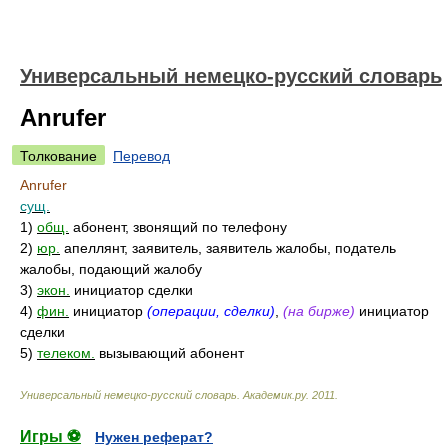
Универсальный немецко-русский словарь
Anrufer
Толкование
Перевод
Anrufer
сущ.
1)
общ.
абонент, звонящий по телефону
2)
юр.
апеллянт, заявитель, заявитель жалобы, податель
жалобы, подающий жалобу
3)
экон.
инициатор сделки
4)
фин.
инициатор
(операции, сделки)
,
(на бирже)
инициатор
сделки
5)
телеком.
вызывающий абонент
Универсальный немецко-русский словарь
.
Академик.ру
.
2011
.
Игры ⚽
Нужен реферат?